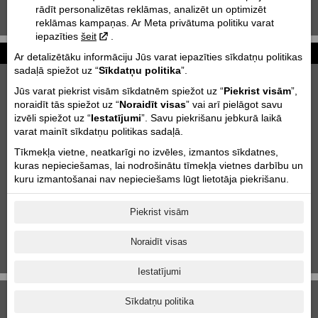
rādīt personalizētas reklāmas, analizēt un optimizēt
KTM 85 SX | 2020
reklāmas kampaņas. Ar Meta privātuma politiku varat
iepazīties
šeit
.
Ziņas
Ar detalizētāku informāciju Jūs varat iepazīties sīkdatņu politikas
sadaļā spiežot uz “
Sīkdatņu politika
”.
2027 KTM 790 DUKE
Jūs varat piekrist visām sīkdatnēm spiežot uz “
Piekrist visām
”,
2026-06-26
noraidīt tās spiežot uz “
Noraidīt visas
” vai arī pielāgot savu
Motofavorīts komanda Adventure forest rally Saldus!
izvēli spiežot uz “
Iestatījumi
”. Savu piekrišanu jebkurā laikā
2026-06-03
varat mainīt sīkdatņu politikas sadaļā.
Tīkmekļa vietne, neatkarīgi no izvēles, izmantos sīkdatnes,
Motociklu uzglabāšana & transportēšana
kuras nepieciešamas, lai nodrošinātu tīmekļa vietnes darbību un
2023-10-11
kuru izmantošanai nav nepieciešams lūgt lietotāja piekrišanu.
DEMO MOTOCIKLU IZPĀRDOŠANA
2025-09-09
Piekrist visām
Aktuālās akcijas
2025-06-18
Noraidīt visas
1
|
2
|
3
|
4
|
5
|
6
|
7
|
8
|
9
|
10
|
11
Iestatījumi
Sīkdatņu politika