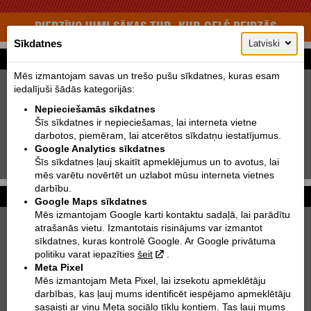
PIEDZĪVOJUMI SĀKAS TUR, KUR CEĻŠ BEIDZĀS
Sīkdatnes
Latviski
Motomeklēšana
Mēs izmantojam savas un trešo pušu sīkdatnes, kuras esam
Jauni:
Lietoti:
iedalījuši šādās kategorijās:
Ražotājs:
KTM
Nepieciešamās sīkdatnes
Šīs sīkdatnes ir nepieciešamas, lai interneta vietne
Tips:
Izvēlēties
darbotos, piemēram, lai atcerētos sīkdatņu iestatījumus.
Modelis:
Izvēlēties
Google Analytics sīkdatnes
Šīs sīkdatnes ļauj skaitīt apmeklējumus un to avotus, lai
Meklēt!
mēs varētu novērtēt un uzlabot mūsu interneta vietnes
darbību.
Foto galerijas
Vairāk...
Google Maps sīkdatnes
Mēs izmantojam Google karti kontaktu sadaļā, lai parādītu
KTM 250 EXC TPI SIX DAYS | 2022
atrašanās vietu. Izmantotais risinājums var izmantot
sīkdatnes, kuras kontrolē Google. Ar Google privātuma
KTM 890 DUKE
politiku varat iepazīties
šeit
.
Meta Pixel
KTM 300 EXC TPI | 2021
Mēs izmantojam Meta Pixel, lai izsekotu apmeklētāju
darbības, kas ļauj mums identificēt iespējamo apmeklētāju
KTM 790 ADVENTURE R RALLY | 2020
sasaisti ar viņu Meta sociālo tīklu kontiem. Tas ļauj mums