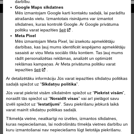
darbību.
Google Maps sīkdatnes
Tehniskie dati
Mēs izmantojam Google karti kontaktu sadaļā, lai parādītu
atrašanās vietu. Izmantotais risinājums var izmantot
Izmēri mm (bāze):
sīkdatnes, kuras kontrolē Google. Ar Google privātuma
1493
politiku varat iepazīties
šeit
.
Klīrenss mm:
Meta Pixel
343
Mēs izmantojam Meta Pixel, lai izsekotu apmeklētāju
darbības, kas ļauj mums identificēt iespējamo apmeklētāju
Svars kg:
sasaisti ar viņu Meta sociālo tīklu kontiem. Tas ļauj mums
102.4
rādīt personalizētas reklāmas, analizēt un optimizēt
reklāmas kampaņas. Ar Meta privātuma politiku varat
Degvielas tvertnes tilp. l:
iepazīties
šeit
.
7.2
Ar detalizētāku informāciju Jūs varat iepazīties sīkdatņu politikas
Dzinēja tips:
sadaļā spiežot uz “
Sīkdatņu politika
”.
1 cilindra, 4-taktu motors
Jūs varat piekrist visām sīkdatnēm spiežot uz “
Piekrist visām
”,
Dzesēšanas tips:
noraidīt tās spiežot uz “
Noraidīt visas
” vai arī pielāgot savu
Šķidruma dzese
izvēli spiežot uz “
Iestatījumi
”. Savu piekrišanu jebkurā laikā
Dzinēja tilpums cm³:
varat mainīt sīkdatņu politikas sadaļā.
349.7
Tīkmekļa vietne, neatkarīgi no izvēles, izmantos sīkdatnes,
Dzinēja taktis:
kuras nepieciešamas, lai nodrošinātu tīmekļa vietnes darbību un
4
kuru izmantošanai nav nepieciešams lūgt lietotāja piekrišanu.