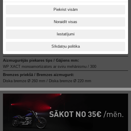
Starteris:
Elektriskais
Piekrist visām
Degvielas sistēma:
Noraidīt visas
Keihin EFI, 44 mm droseles korpuss
Pārnesumu skaits:
Iestatījumi
MT5
Priekšējās piekares tips / Gājiens mm:
Sīkdatņu politika
WP XACT-USD, Ø 48 mm / 310
Aizmugurējās piekares tips / Gājiens mm:
WP XACT monoamortizators ar sviru mehānismu / 300
Bremzes priekšā / Bremzes aizmugurē:
Diska bremze Ø 260 mm / Diska bremze Ø 220 mm