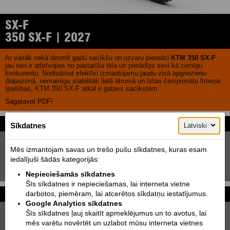
SX-F
350 SX-F | 2027
Ar vairāk nekā desmit gadu sacīkšu un uzvaru pieredzi
KTM 350 SX-F
jau sen ir atbrīvojies no pastarīša tēla un pierādījis sevi kā cienīgu
konkurentu. Nodrošinot efektīvi izmantojamu jaudu visā apgriezienu
diapazonā, nemainīgu stabilitāti lielā ātrumā un īstas čempionāta līmeņa
īpašības, KTM 350 SX-F atkal ir gatavs sacīkstēm.
Sagatavot PDF!
Attēli
Sīkdatnes
Latviski
Mēs izmantojam savas un trešo pušu sīkdatnes, kuras esam
iedalījuši šādās kategorijās:
Nepieciešamās sīkdatnes
Šīs sīkdatnes ir nepieciešamas, lai interneta vietne
darbotos, piemēram, lai atcerētos sīkdatņu iestatījumus.
Cena un līzinga kalkulators
Cenas ar PVN!
Google Analytics sīkdatnes
10980
Šīs sīkdatnes ļauj skaitīt apmeklējumus un to avotus, lai
Cena sākot no:
EUR
mēs varētu novērtēt un uzlabot mūsu interneta vietnes