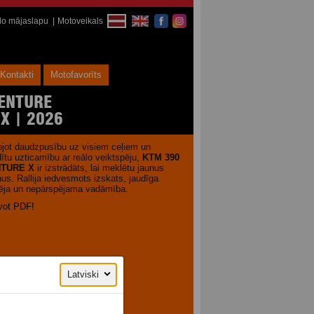
ālo mājaslapu
Motoveikals
Kontakti
Motofavorīts
ENTURE
 X | 2026
jot daudzpusību uz visiem ceļiem un
ītu uzticamību ar reālo veiktspēju,
KTM 390
TURE X
ir izstrādāts, lai meklētu jaunus
us. Rallija iedvesmots izskats, jaudīga
pēja un nepārspējama vadāmība.
vot PDF!
Latviski