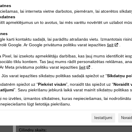
datnes
eciešamas, lai interneta vietne darbotos, piemēram, lai atcerētos sīkdat
īkdatnes
aitīt apmeklējumus un to avotus, lai mēs varētu novērtēt un uzlabot mūs
tnes
 karti kontaktu sadaļā, lai parādītu atrašanās vietu. Izmantotais risi
Tehniskie dati
rolē Google. Ar Google privātuma politiku varat iepazīties
šeit
.
Pixel, lai izsekotu apmeklētāju darbības, kas ļauj mums identificēt ie
Izmēri mm (bāze):
 sociālo tīklu kontiem. Tas ļauj mums rādīt personalizētas reklāmas, ana
Sēdekļa augstums mm / Klīrenss mm:
r Meta privātuma politiku varat iepazīties
šeit
.
Svars kg:
 Jūs varat iepazīties sīkdatņu politikas sadaļā spiežot uz “
Sīkdatņu pol
rāk...
Degvielas tvertnes tilp. l:
īkdatnēm spiežot uz “
Piekrist visām
”, noraidīt tās spiežot uz “
Noraidīt 
CO2 emisija (g/km):
tatījumi
”. Savu piekrišanu jebkurā laikā varat mainīt sīkdatņu politikas 
Dzesēšanas tips:
i no izvēles, izmantos sīkdatnes, kuras nepieciešamas, lai nodrošinātu
epieciešams lūgt lietotāja piekrišanu.
Dzinēja tilpums cm³:
 PVN!
Dzinēja jauda Zs:
Iestatījumi
Noraid
Dzinēja griezes moments Nm:
Cilindru skaits: