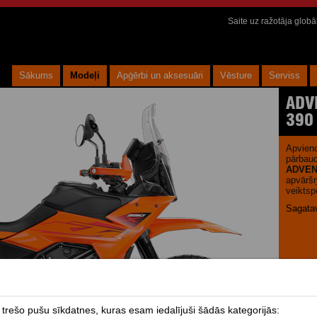
Saite uz ražotāja glob
Sākums
Modeļi
Apģērbi un aksesuāri
Vēsture
Serviss
ADV
390
Apvieno
pārbaud
ADVEN
apvāršņ
veikts
Sagata
rešo pušu sīkdatnes, kuras esam iedalījuši šādās kategorijās: