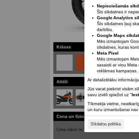
Nepieciešamās sīk
Šīs sīkdatnes ir nepi
Google Analytics s
Šīs sīkdatnes ļauj sk
darbību.
Google Maps sīkda
Mēs izmantojam Google
Krāsas
sīkdatnes, kuras kont
Meta Pixel
Mēs izmantojam Meta 
sasaisti ar viņu Meta
reklāmas kampaņas. A
Ar detalizētāku informāciju
Attēli
Vai
Jūs varat piekrist visām s
savu izvēli spiežot uz “
Ies
Tīkmekļa vietne, neatkarīg
un kuru izmantošanai nav n
Cena un līzinga kalkulators
Cenas ar
Sīkdatņu politika
5280
5880
Cena sākot no:
EUR