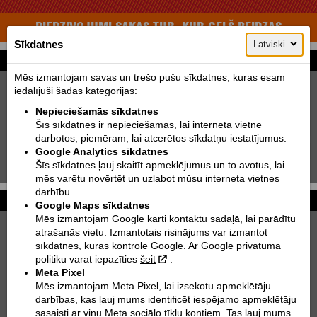
PIEDZĪVOJUMI SĀKAS TUR, KUR CEĻŠ BEIDZĀS
Sīkdatnes
Latviski
Motomeklēšana
Mēs izmantojam savas un trešo pušu sīkdatnes, kuras esam
Jauni:
Lietoti:
iedalījuši šādās kategorijās:
Ražotājs:
KTM
Nepieciešamās sīkdatnes
Šīs sīkdatnes ir nepieciešamas, lai interneta vietne
Tips:
Izvēlēties
darbotos, piemēram, lai atcerētos sīkdatņu iestatījumus.
Modelis:
Izvēlēties
Google Analytics sīkdatnes
Šīs sīkdatnes ļauj skaitīt apmeklējumus un to avotus, lai
Meklēt!
mēs varētu novērtēt un uzlabot mūsu interneta vietnes
darbību.
Foto galerijas
Vairāk...
Google Maps sīkdatnes
Mēs izmantojam Google karti kontaktu sadaļā, lai parādītu
KTM 250 EXC TPI SIX DAYS | 2022
atrašanās vietu. Izmantotais risinājums var izmantot
sīkdatnes, kuras kontrolē Google. Ar Google privātuma
KTM 890 DUKE
politiku varat iepazīties
šeit
.
Meta Pixel
KTM 300 EXC TPI | 2021
Mēs izmantojam Meta Pixel, lai izsekotu apmeklētāju
darbības, kas ļauj mums identificēt iespējamo apmeklētāju
KTM 790 ADVENTURE R RALLY | 2020
sasaisti ar viņu Meta sociālo tīklu kontiem. Tas ļauj mums