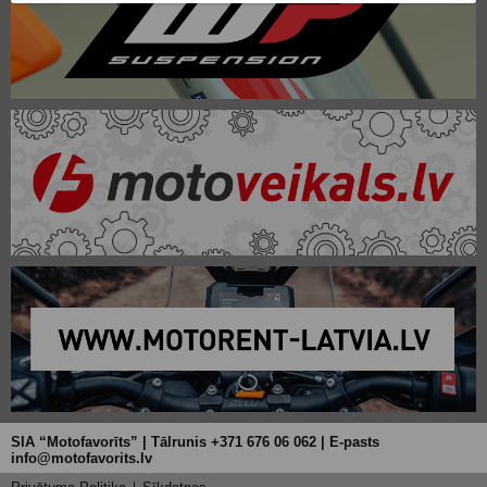
SIA “Motofavorīts” | Tālrunis +371 676 06 062 | E-pasts
info@motofavorits.lv