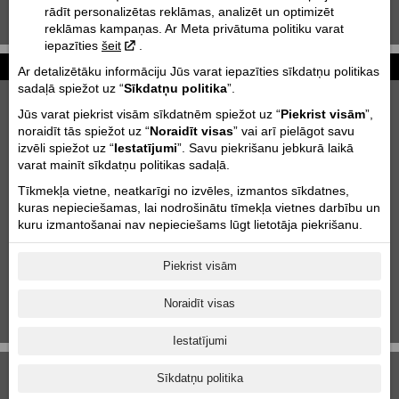
rādīt personalizētas reklāmas, analizēt un optimizēt
KTM 85 SX | 2020
reklāmas kampaņas. Ar Meta privātuma politiku varat
iepazīties
šeit
.
Ziņas
Ar detalizētāku informāciju Jūs varat iepazīties sīkdatņu politikas
sadaļā spiežot uz “
Sīkdatņu politika
”.
2027 KTM 790 DUKE
Jūs varat piekrist visām sīkdatnēm spiežot uz “
Piekrist visām
”,
2026-06-26
noraidīt tās spiežot uz “
Noraidīt visas
” vai arī pielāgot savu
Motofavorīts komanda Adventure forest rally Saldus!
izvēli spiežot uz “
Iestatījumi
”. Savu piekrišanu jebkurā laikā
2026-06-03
varat mainīt sīkdatņu politikas sadaļā.
Tīkmekļa vietne, neatkarīgi no izvēles, izmantos sīkdatnes,
Motociklu uzglabāšana & transportēšana
kuras nepieciešamas, lai nodrošinātu tīmekļa vietnes darbību un
2023-10-11
kuru izmantošanai nav nepieciešams lūgt lietotāja piekrišanu.
DEMO MOTOCIKLU IZPĀRDOŠANA
2025-09-09
Piekrist visām
Aktuālās akcijas
2025-06-18
Noraidīt visas
1
|
2
|
3
|
4
|
5
|
6
|
7
|
8
|
9
|
10
|
11
Iestatījumi
Sīkdatņu politika