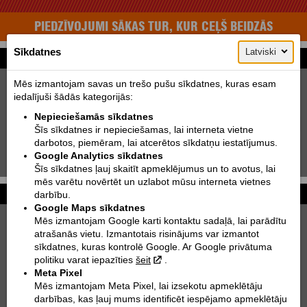
PIEDZĪVOJUMI SĀKAS TUR, KUR CEĻŠ BEIDZĀS
Sīkdatnes
Latviski
Motomeklēšana
Jauni:
Lietoti:
Mēs izmantojam savas un trešo pušu sīkdatnes, kuras esam
iedalījuši šādās kategorijās:
Ražotājs:
KTM
Nepieciešamās sīkdatnes
Tips:
Izvēlēties
Šīs sīkdatnes ir nepieciešamas, lai interneta vietne
darbotos, piemēram, lai atcerētos sīkdatņu iestatījumus.
Modelis:
Izvēlēties
Google Analytics sīkdatnes
Meklēt!
Šīs sīkdatnes ļauj skaitīt apmeklējumus un to avotus, lai
mēs varētu novērtēt un uzlabot mūsu interneta vietnes
Foto galerijas
Vairāk...
darbību.
Google Maps sīkdatnes
Mēs izmantojam Google karti kontaktu sadaļā, lai parādītu
KTM 250 EXC TPI SIX DAYS | 2022
atrašanās vietu. Izmantotais risinājums var izmantot
sīkdatnes, kuras kontrolē Google. Ar Google privātuma
KTM 890 DUKE
politiku varat iepazīties
šeit
.
KTM 300 EXC TPI | 2021
Meta Pixel
Mēs izmantojam Meta Pixel, lai izsekotu apmeklētāju
KTM 790 ADVENTURE R RALLY | 2020
darbības, kas ļauj mums identificēt iespējamo apmeklētāju