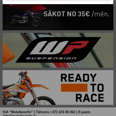
SIA “Motofavorīts” | Tālrunis +371 676 06 062 | E-pasts
info@motofavorits.lv