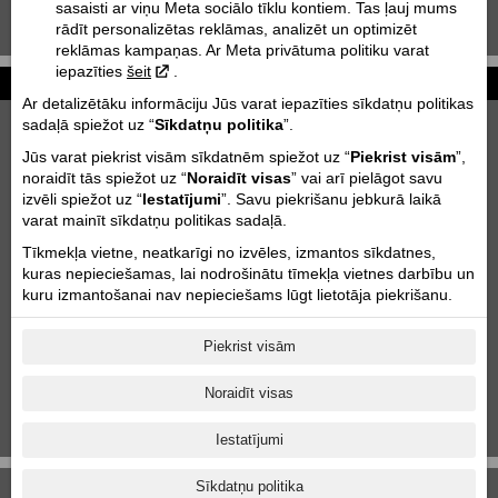
sasaisti ar viņu Meta sociālo tīklu kontiem. Tas ļauj mums
KTM 85 SX | 2020
rādīt personalizētas reklāmas, analizēt un optimizēt
reklāmas kampaņas. Ar Meta privātuma politiku varat
iepazīties
šeit
.
Vēsture
Atpakaļ
Ar detalizētāku informāciju Jūs varat iepazīties sīkdatņu politikas
1930
1950
1960
1970
1980
1990
2000
sadaļā spiežot uz “
Sīkdatņu politika
”.
Jūs varat piekrist visām sīkdatnēm spiežot uz “
Piekrist visām
”,
1981
Sāk ražot pirmos 125cc motokrosa
noraidīt tās spiežot uz “
Noraidīt visas
” vai arī pielāgot savu
motociklus ar ūdens dzesēšanas sistēmu.
izvēli spiežot uz “
Iestatījumi
”. Savu piekrišanu jebkurā laikā
Motocrosa motociklu modeļi tiek uzlaboti
varat mainīt sīkdatņu politikas sadaļā.
ar
Pro Lever
aizmugurējo amortizāciju.
Kompānija izveido tās pirmo četrtaktu
Tīkmekļa vietne, neatkarīgi no izvēles, izmantos sīkdatnes,
dzinēju ar ūdens dzesēšanas sistēmu
kuras nepieciešamas, lai nodrošinātu tīmekļa vietnes darbību un
kuru izmantošanai nav nepieciešams lūgt lietotāja piekrišanu.
1986
KTM kļūst par pirmo ražotāju, kas piedāvā
priekšējo un aizmugurējo bremžu diskus
bezceļu motocikliem
Piekrist visām
1988
KTM pārtrauc ražot skūterus
Noraidīt visas
Iestatījumi
Sīkdatņu politika